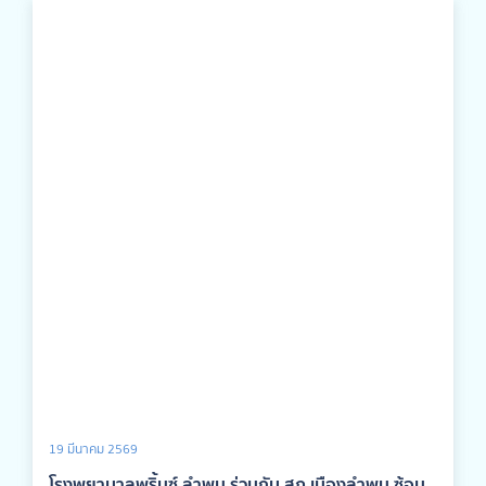
19 มีนาคม 2569
โรงพยาบาลพริ้นซ์ ลำพูน ร่วมกับ สภ.เมืองลำพูน ซ้อม