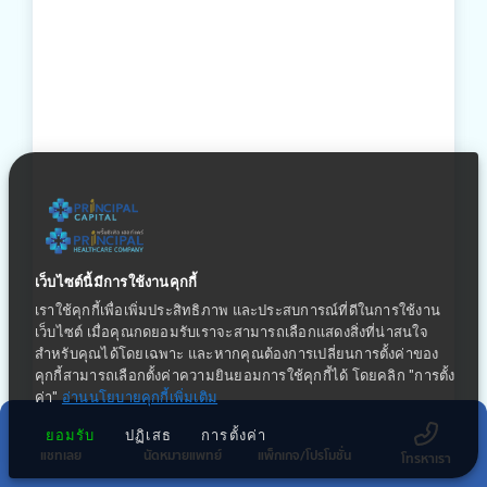
เว็บไซต์นี้มีการใช้งานคุกกี้
เราใช้คุกกี้เพื่อเพิ่มประสิทธิภาพ และประสบการณ์ที่ดีในการใช้งาน
เว็บไซต์ เมื่อคุณกดยอมรับเราจะสามารถเลือกแสดงสิ่งที่น่าสนใจ
สำหรับคุณได้โดยเฉพาะ และหากคุณต้องการเปลี่ยนการตั้งค่าของ
คุกกี้สามารถเลือกตั้งค่าความยินยอมการใช้คุกกี้ได้ โดยคลิก "การตั้ง
ค่า"
อ่านนโยบายคุกกี้เพิ่มเติม
10 มีนาคม 2569
สนับสนุนน้ำดื่มแก่ทีมดับไฟป่าในพื้นที่จังหวัดลำพูน
ยอมรับ
ปฏิเสธ
การตั้งค่า
แชทเลย
นัดหมายแพทย์
แพ็กเกจ/โปรโมชั่น
โทรหาเรา
โรงพยาบาลพริ้นซ์ ลำพูน ร่วมสนับสนุนภารกิจช่วยเหลือสังคม