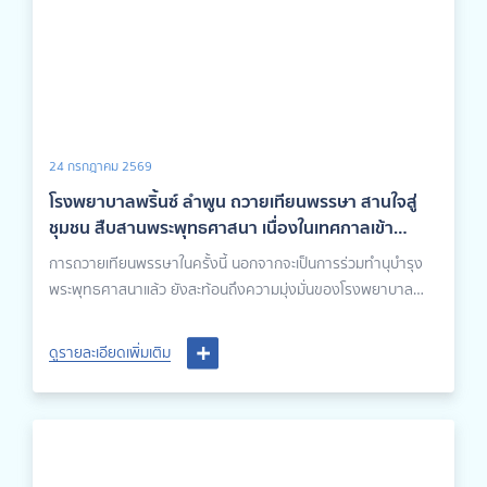
24 กรกฎาคม 2569
โรงพยาบาลพริ้นซ์ ลำพูน ถวายเทียนพรรษา สานใจสู่
ชุมชน สืบสานพระพุทธศาสนา เนื่องในเทศกาลเข้า
พรรษา
การถวายเทียนพรรษาในครั้งนี้ นอกจากจะเป็นการร่วมทำนุบำรุง
พระพุทธศาสนาแล้ว ยังสะท้อนถึงความมุ่งมั่นของโรงพยาบาล
พริ้นซ์ ลำพูน
ดูรายละเอียดเพิ่มเติม