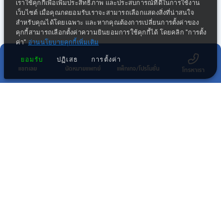
เราใช้คุกกี้เพื่อเพิ่มประสิทธิภาพ และประสบการณ์ที่ดีในการใช้งาน
เว็บไซต์ เมื่อคุณกดยอมรับเราจะสามารถเลือกแสดงสิ่งที่น่าสนใจ
สำหรับคุณได้โดยเฉพาะ และหากคุณต้องการเปลี่ยนการตั้งค่าของ
คุกกี้สามารถเลือกตั้งค่าความยินยอมการใช้คุกกี้ได้ โดยคลิก "การตั้ง
ค่า"
อ่านนโยบายคุกกี้เพิ่มเติม
ยอมรับ
ปฏิเสธ
การตั้งค่า
แชทเลย
นัดหมายแพทย์
แพ็กเกจ/โปรโมชั่น
โทรหาเรา
กลุ่มธุรกิจทางการแพทย์ในเครือ พริ้นซิเพิล
โรงพยาบาลในเครือ พริ้นซิเพิล เฮลท์แคร์
โรงพยาบาลอื่นๆ